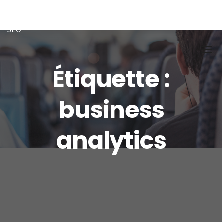
Doughi
Développeur front/back PHP, Javascript, MySQL-MSSQL, ex
SEO
Étiquette :
business
analytics