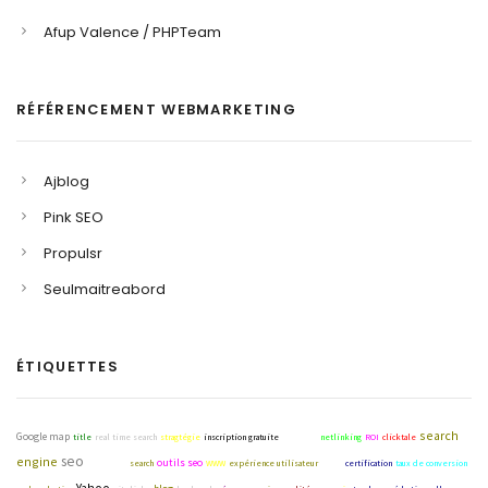
Afup Valence / PHPTeam
RÉFÉRENCEMENT WEBMARKETING
Ajblog
Pink SEO
Propulsr
Seulmaitreabord
ÉTIQUETTES
search
Google map
title
real time search
stragtégie
inscription gratuite
interface
netlinking
ROI
clicktale
seo
engine
outils seo
visibilité
search
WWW
expérience utilisateur
links
certification
taux de conversion
Yahoo