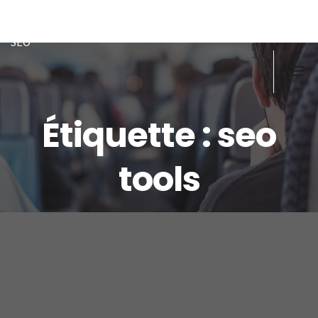
Doughi
Développeur front/back PHP, Javascript, MySQL-MSSQL, ex
SEO
Étiquette :
seo
tools