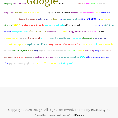
Google
outils seo
Bing
blog
stragtégie
lien de site
étoiles
mobile
Viadeo
ROI
facebook
doughirank
backlink
real time search
réseau
logiciel
liens
techniques
mats carduner
title
sitelinks
search engine
géolocalisation
Google Street View
netlinking
interface
lien
business analytics
campagne
Yahoo
sitemap
tendance rédactionnelle
moteur de recherche
clicktale
accord
microblogging
raccourcis
visibilité
Réseaux sociaux
Google map
twitter
adword
échange de liens
formation
search
stars
qualité
contenu
webmarketing
matt cutts
titre négatif
pr
BOBs
Local Business Center
ui
adwords
blogosphère
certification
communiqué de presse
expérience utilisateur
Google Street View SnowMobile
JO Vancouver
look
Deutsche Welle
web-analytics
seo tools
collecta
links
Xing
page rank
taux de conversion
expert
marketing
image
recherche
seo
géolocalisée
LinkedIn
annuaire
bookmark
Internet
référencement géolocalisé
référencement
négative
title
pagerank
WWW
google buzz
outil référencement
inscription gratuite
Copyright 2026 Doughi All Right Reserved. Theme By
eDataStyle
.
Proudly powered by
WordPress