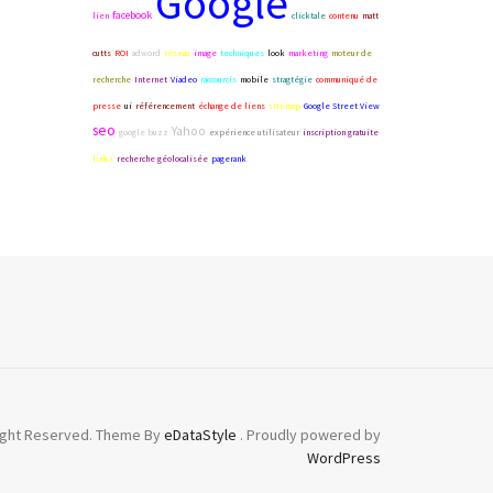
Google
facebook
lien
clicktale
contenu
matt
cutts
ROI
adword
réseau
image
techniques
look
marketing
moteur de
recherche
Internet
Viadeo
raccourcis
mobile
stragtégie
communiqué de
presse
ui
référencement
échange de liens
sitemap
Google Street View
seo
Yahoo
google buzz
expérience utilisateur
inscription gratuite
links
recherche géolocalisée
pagerank
Right Reserved. Theme By
eDataStyle
. Proudly powered by
WordPress