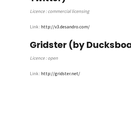
Licence : commercial licensing
Link :
http://v3.desandro.com/
Gridster (by
Ducksbo
Licence : open
Link :
http://gridster.net/