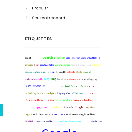
Propulsr
Seulmaitreabord
ÉTIQUETTES
search engine
search
interface
Google Street View SnowMobile
annuaire
Xing
négative title
webmarketing
taux de conversion
campagne
géolocalisation
qualité
liens
LinkedIn
collecta
étoiles
accord
blog
Bing
certification
title
backlink
mats carduner
microblogging
Réseaux sociaux
lien de site
stars
Local Business Center
expert
netlinking
business analytics
blogosphère
JO Vancouver
tendance
outils seo
web-analytics
twitter
rédactionnelle
bookmark
Google map
doughirank
page rank
BOBs
adwords
formation
titre
seo tools
négatif
real time search
pr
référencement géolocalisé
sitelinks
Deutsche Welle
WWW
outil référencement
logiciel
visibilité