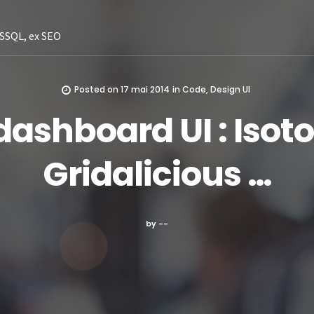
SSQL, ex SEO
Posted on
17 mai 2014
in
Code
,
Design UI
shboard UI : Isoto
Gridalicious …
by --