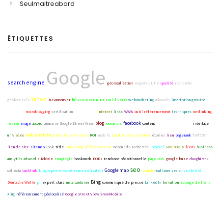
Seulmaitreabord
ÉTIQUETTES
Google
search engine
géolocalisation
négative title
qualité
recherche
Yahoo
Réseaux sociaux
outils seo
géolocalisée
JO Vancouver
webmarketing
adwords
inscription gratuite
sitelinks
microblogging
certification
titre négatif
Internet
links
WWW
outil référencement
techniques
netlinking
blog
facebook
réseau
image
accord
annuaire
Google Street View
raccourcis
contenu
campagne
matt cutts
interface
web-analytics
twitter
ui
Viadeo
taux de conversion
ROI
mobile
Local Business Center
étoiles
lien
pagerank
seo tools
lien de site
sitemap
look
title
marketing
référencement
moteur de recherche
logiciel
liens
business
analytics
adword
clicktale
stragtégie
bookmark
BOBs
tendance rédactionnelle
page rank
google buzz
doughirank
seo
Google map
collecta
backlink
blogosphère
expérience utilisateur
search
real time search
visibilité
Bing
Deutsche Welle
pr
expert
stars
mats carduner
communiqué de presse
LinkedIn
formation
échange de liens
Xing
référencement géolocalisé
Google Street View SnowMobile