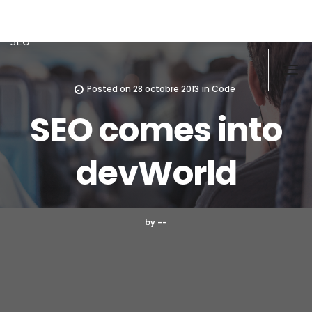
Doughi
Développeur front/back PHP, Javascript, MySQL-MSSQL, ex
SEO
Posted on
28 octobre 2013
in
Code
SEO comes into
devWorld
by --