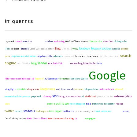
ÉTIQUETTES
pagerank
search
annuaire
netlinking
Viadeo
marketing
outil référencement
lien de site
sitelinks
échange de
Bing
facebook
Réseaux sociaux
liens
contenu
étoiles
Local Business Center
LinkedIn
WWW
qualité
google
search
buzz
expérience utilisateur
négative title
adwords
bookmark
tendance rédactionnelle
référencement
engine
Yahoo
blog
certification
ROI
backlink
liens
recherche géolocalisée
links
webmarketing
Google
référencement géolocalisé
logiciel
JO Vancouver
formation
Deutsche Welle
Google map
stragtégie
clicktale
doughirank
real time search
Internet
blogosphère
mats carduner
adword
seo
web-analytics
communiqué de presse
page rank
sitemap
Google Street View
ui
visibilité
géolocalisation
outils seo
stars
Google Street View SnowMobile
mobile
microblogging
title
moteur de recherche
réseau
twitter
seo tools
expert
techniques
titre négatif
matt cutts
business analytics
look
raccourcis
interface
accord
inscription gratuite
BOBs
lien
collecta
taux de conversion
Xing
pr
image
campagne