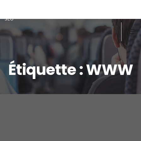
Doughi
Développeur front/back PHP, Javascript, MySQL-MSSQL, ex
SEO
Étiquette :
WWW