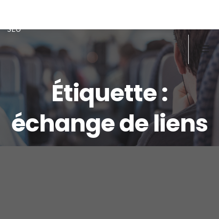
Doughi
Développeur front/back PHP, Javascript, MySQL-MSSQL, ex
SEO
Étiquette :
échange de liens