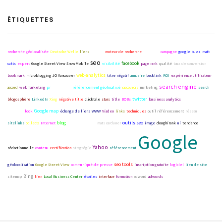
ÉTIQUETTES
recherche géolocalisée
Deutsche Welle
liens
mobile
moteur de recherche
pagerank
campagne
google buzz
matt
seo
facebook
cutts
expert
Google Street View SnowMobile
visibilité
page rank
qualité
taux de conversion
web-analytics
bookmark
microblogging
JO Vancouver
titre négatif
annuaire
backlink
ROI
expérience utilisateur
search engine
accord
webmarketing
pr
netlinking
référencement géolocalisé
raccourcis
marketing
search
twitter
Réseaux
blogosphère
LinkedIn
Xing
négative title
clicktale
stars
title
BOBs
business analytics
sociaux
Google map
look
échange de liens
WWW
Viadeo
links
techniques
outil référencement
réseau
blog
outils seo
sitelinks
collecta
Internet
real time search
mats carduner
image
doughirank
ui
tendance
Google
Yahoo
rédactionnelle
contenu
certification
stragtégie
référencement
seo tools
géolocalisation
Google Street View
communiqué de presse
inscription gratuite
logiciel
lien de site
Bing
sitemap
lien
Local Business Center
étoiles
interface
formation
adword
adwords