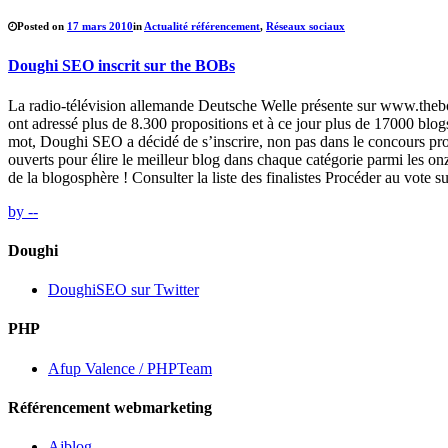
Posted on
17 mars 2010
in
Actualité référencement
,
Réseaux sociaux
Doughi SEO inscrit sur the BOBs
La radio-télévision allemande Deutsche Welle présente sur www.thebo
ont adressé plus de 8.300 propositions et à ce jour plus de 17000 blog
mot, Doughi SEO a décidé de s’inscrire, non pas dans le concours pro
ouverts pour élire le meilleur blog dans chaque catégorie parmi les on
de la blogosphère ! Consulter la liste des finalistes Procéder au vote 
by --
Doughi
DoughiSEO sur Twitter
PHP
Afup Valence / PHPTeam
Référencement webmarketing
Ajblog