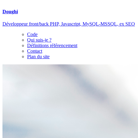
Doughi
Développeur front/back PHP, Javascript, MySQL-MSSQL, ex SEO
Code
Qui suis-je ?
Définitions référencement
Contact
Plan du site