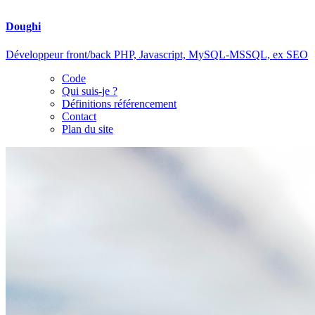
Doughi
Développeur front/back PHP, Javascript, MySQL-MSSQL, ex SEO
Code
Qui suis-je ?
Définitions référencement
Contact
Plan du site