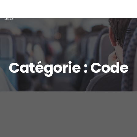
Doughi
Développeur front/back PHP, Javascript, MySQL-MSSQL, ex
SEO
Catégorie :
Code