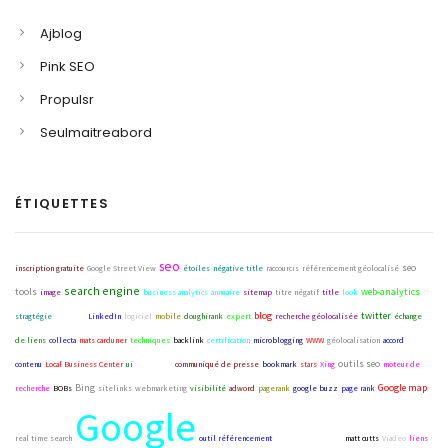
Ajblog
Pink SEO
Propulsr
Seulmaitreabord
ÉTIQUETTES
seo
seo
inscription gratuite
Google Street View
étoiles
négative title
raccourcis
référencement géolocalisé
search engine
tools
web-analytics
image
business analytics
annuaire
sitemap
titre négatif
title
look
pr
blog
twitter
stragtégie
Internet
LinkedIn
logiciel
mobile
doughirank
expert
recherche géolocalisée
échange
de liens
collecta
mats carduner
techniques
backlink
certification
microblogging
WWW
géolocalisation
accord
outils seo
contenu
Local Business Center
ui
marketing
communiqué de presse
bookmark
stars
Xing
moteur de
Bing
Google map
recherche
BOBs
sitelinks
webmarketing
visibilité
adword
pagerank
google buzz
page rank
Google
Réseaux sociaux
real time search
outil référencement
matt cutts
Viadeo
liens