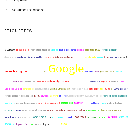
Propulsr
Seulmaitreabord
ÉTIQUETTES
facebook
blog
ui
page rank
inscription gratuite
Viadeo
real time search
mobile
clicktale
référencement
doughirank
tendance rédactionnelle
visibilité
échange de liens
Internet
lien de site
accord
Xing
backlink
expert
Google
search engine
google buzz
links
annuaire
look
géolocalisation
WWW
titre
web-analytics
négatif
matt cutts
techniques
raccourcis
ROI
business analytics
formation
pagerank
contenu
Local
Business Center
stragtégie
négative title
Google Street View
Deutsche Welle
sitemap
title
BOBs
pr
JO Vancouver
Bing
référencement géolocalisé
adwords
adword
qualité
Google Street View SnowMobile
recherche géolocalisée
outils seo
twitter
bookmark
moteur de recherche
outil référencement
search
collecta
image
webmarketing
sitelinks
liens
expérience utilisateur
communiqué de presse
certification
mats carduner
taux de conversion
Yahoo
Google map
seo tools
Réseaux
microblogging
marketing
lien
netlinking
LinkedIn
campagne
interface
seo
sociaux
blogosphère
stars
réseau
logiciel
étoiles