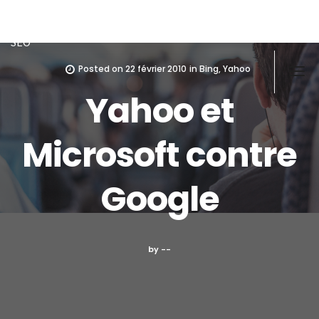
Doughi
Développeur front/back PHP, Javascript, MySQL-MSSQL, ex
SEO
Posted on
22 février 2010
in
Bing
,
Yahoo
Yahoo et
Microsoft contre
Google
by --