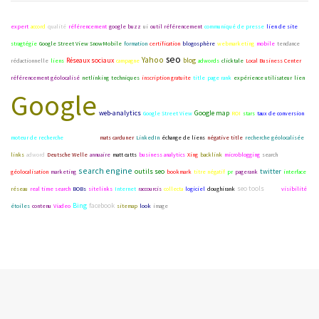
expert
accord
qualité
référencement
google buzz
ui
outil référencement
communiqué de presse
lien de site
stragtégie
Google Street View SnowMobile
formation
certification
blogosphère
webmarketing
mobile
tendance
seo
Yahoo
Réseaux sociaux
blog
rédactionnelle
liens
campagne
adwords
clicktale
Local Business Center
référencement géolocalisé
netlinking
techniques
inscription gratuite
title
page rank
expérience utilisateur
lien
Google
web-analytics
Google map
Google Street View
ROI
stars
taux de conversion
moteur de recherche
JO Vancouver
mats carduner
LinkedIn
échange de liens
négative title
recherche géolocalisée
links
adword
Deutsche Welle
annuaire
matt cutts
business analytics
Xing
backlink
microblogging
search
search engine
outils seo
twitter
géolocalisation
marketing
bookmark
titre négatif
pr
pagerank
interface
seo tools
réseau
real time search
BOBs
sitelinks
Internet
raccourcis
collecta
logiciel
doughirank
WWW
visibilité
Bing
facebook
étoiles
contenu
Viadeo
sitemap
look
image