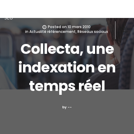
Doughi
Développeur front/back PHP, Javascript, MySQL-MSSQL, ex
SEO
Posted on
10 mars 2010
in
Actualité référencement
,
Réseaux sociaux
Collecta, une
indexation en
temps réel
by --