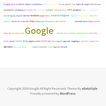
Google map
visibilité
mobile
certification
étoiles
raccourcis
réseau
qualité
look
backlink
Google Street View
seo
SnowMobile
JO Vancouver
lien de site
interface
clicktale
référencement
formation
lien
ROI
techniques
search engine
facebook
microblogging
expert
Internet
google buzz
campagne
blogosphère
business
blog
analytics
moteur de recherche
communiqué de presse
mats carduner
adwords
géolocalisation
Google Street
Google
View
taux de conversion
pr
adword
title
tendance rédactionnelle
Deutsche
twitter
Bing
outils seo
Welle
accord
négative title
titre négatif
pagerank
stragtégie
real time search
links
seo tools
page rank
liens
BOBs
Viadeo
LinkedIn
search
logiciel
collecta
Copyright 2026 Doughi All Right Reserved. Theme By
eDataStyle
.
Proudly powered by
WordPress