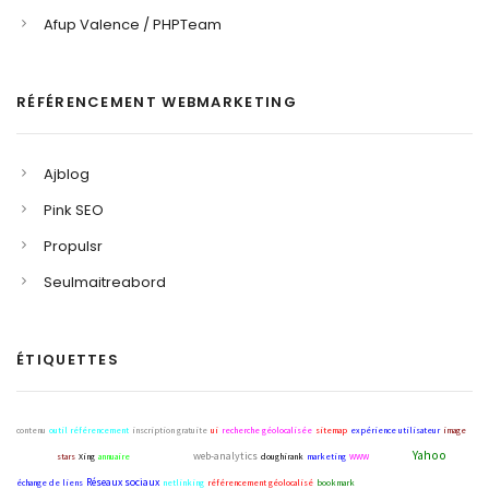
Afup Valence / PHPTeam
RÉFÉRENCEMENT WEBMARKETING
Ajblog
Pink SEO
Propulsr
Seulmaitreabord
ÉTIQUETTES
contenu
outil référencement
inscription gratuite
ui
recherche géolocalisée
sitemap
expérience utilisateur
image
Yahoo
web-analytics
sitelinks
stars
Xing
annuaire
webmarketing
doughirank
marketing
WWW
matt cutts
Réseaux sociaux
échange de liens
netlinking
référencement géolocalisé
bookmark
Local Business Center